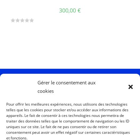
300,00
€
N
o
t
e
0
s
u
r
Gérer le consentement aux
5
cookies
Me Suivre :
Pour offrir les meilleures expériences, nous utilisons des technologies
telles que les cookies pour stocker et/ou accéder aux informations des
appareils. Le fait de consentir à ces technologies nous permettra de
traiter des données telles que le comportement de navigation ou les ID
uniques sur ce site. Le fait de ne pas consentir ou de retirer son
Me Contacter :
consentement peut avoir un effet négatif sur certaines caractéristiques
et fonctions.