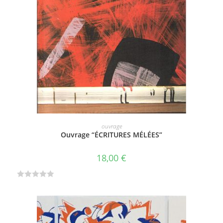
AJOUTER AU PANIER
ouvrage
Ouvrage “ÉCRITURES MÉLÉES”
18,00
€
N
o
t
e