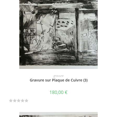
e
0
s
u
r
5
AJOUTER AU PANIER
gravure
Gravure sur Plaque de Cuivre (3)
180,00
€
N
o