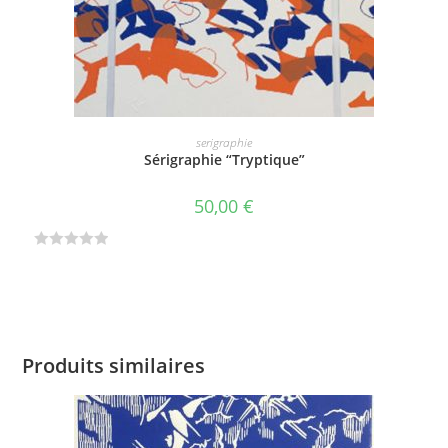
AJOUTER AU PANIER
serigraphie
Sérigraphie “Tryptique”
50,00
€
N
o
t
e
0
Produits similaires
s
u
r
5