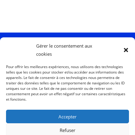
t
e
0
s
u
r
Gérer le consentement aux
5
cookies
Me Suivre :
Pour offrir les meilleures expériences, nous utilisons des technologies
telles que les cookies pour stocker et/ou accéder aux informations des
appareils. Le fait de consentir à ces technologies nous permettra de
traiter des données telles que le comportement de navigation ou les ID
uniques sur ce site. Le fait de ne pas consentir ou de retirer son
Me Contacter :
consentement peut avoir un effet négatif sur certaines caractéristiques
et fonctions.
Accepter
Refuser