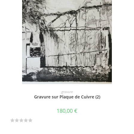
t
e
0
s
u
r
5
AJOUTER AU PANIER
gravure
Gravure sur Plaque de Cuivre (2)
180,00
€
N
o